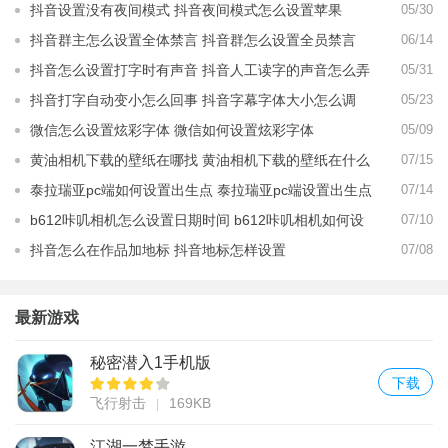
抖音设置没有夜间模式 抖音夜间模式怎么设置苹果
05/30
抖音群主怎么设置全体禁言 抖音群怎么设置全员禁言
06/14
抖音怎么设置打字时有声音 抖音人工读字的声音怎么弄
05/31
抖音打字自动变小怎么回事 抖音字幕字体大小怎么调
05/23
微信怎么设置炫彩字体 微信如何设置炫彩字体
05/09
黄油相机下载的壁纸在哪找 黄油相机下载的壁纸在什么
07/15
地方
泰拉瑞亚pc端如何设置出生点 泰拉瑞亚pc端设置出生点
07/14
攻略
b612咔叽相机怎么设置日期时间 b612咔叽相机如何设
07/10
置日期时间
抖音怎么在作品加地标 抖音地标怎样设置
07/08
最新游戏
秘密潜入1手机版
下载
飞行射击
169KB
江湖一梦手游