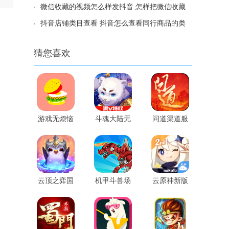
客设置怎么办
微信收藏的视频怎么样发抖音 怎样把微信收藏
发到抖音上
抖音店铺类目查看 抖音怎么查看同行商品的类
目
猜您喜欢
游戏无烦恼
斗魂大陆无
问道渠道服
厨房版
限钻石版手
机游戏
云顶之弈国
机甲斗兽场
云原神新版
际版
游戏内测版