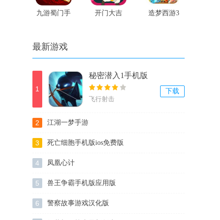
九游蜀门手
开门大吉
造梦西游3
游官网版
之大闹天庭
手机版
最新游戏
秘密潜入1手机版
1
下载
飞行射击
2
江湖一梦手游
3
死亡细胞手机版ios免费版
4
凤凰心计
5
兽王争霸手机版应用版
6
警察故事游戏汉化版