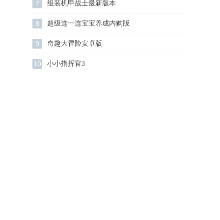
7
组装机甲战士最新版本
8
超级连一连宝宝养成内购版
9
奇趣大冒险安卓版
10
小小指挥官3