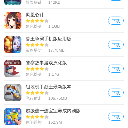
冒险解谜
142KB
凤凰心计
下载
角色扮演
1.1GB
兽王争霸手机版应用版
下载
策略塔防
17.78MB
警察故事游戏汉化版
下载
角色扮演
1.17G
组装机甲战士最新版本
下载
飞行射击
105.75MB
超级连一连宝宝养成内购版
下载
休闲益智
152.9M