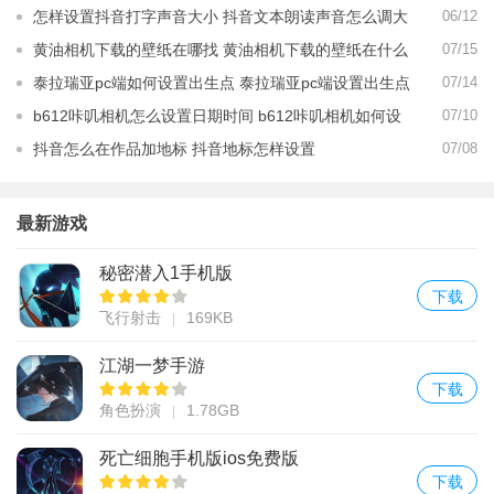
怎样设置抖音打字声音大小 抖音文本朗读声音怎么调大
06/12
黄油相机下载的壁纸在哪找 黄油相机下载的壁纸在什么
07/15
地方
泰拉瑞亚pc端如何设置出生点 泰拉瑞亚pc端设置出生点
07/14
攻略
b612咔叽相机怎么设置日期时间 b612咔叽相机如何设
07/10
置日期时间
抖音怎么在作品加地标 抖音地标怎样设置
07/08
最新游戏
秘密潜入1手机版
下载
飞行射击
169KB
江湖一梦手游
下载
角色扮演
1.78GB
死亡细胞手机版ios免费版
下载