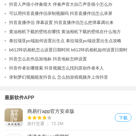
抖音人声很小伴奏很大 伴奏声音大自己声音很小怎么办
可以用抖音直播伴侣录制视频吗 抖音直播伴侣怎么录屏
抖音直播伴侣 弹幕设置 抖音直播伴侣怎么把弹幕调出来
黄油相机下载的壁纸在哪找 黄油相机下载的壁纸在什么地方
泰拉瑞亚pc端如何设置出生点 泰拉瑞亚pc端设置出生点攻略
b612咔叽相机怎么设置日期时间 b612咔叽相机如何设置日期时
间
抖音怎么在作品加地标 抖音地标怎样设置
抖音作者在哪搜索 抖音视频怎么找到原创作者本人
录制梦幻视频能发抖音么 怎么拍游戏视频并上传抖音
最新软件APP
商易行app官方安卓版
下载
旅行交通
72.2M