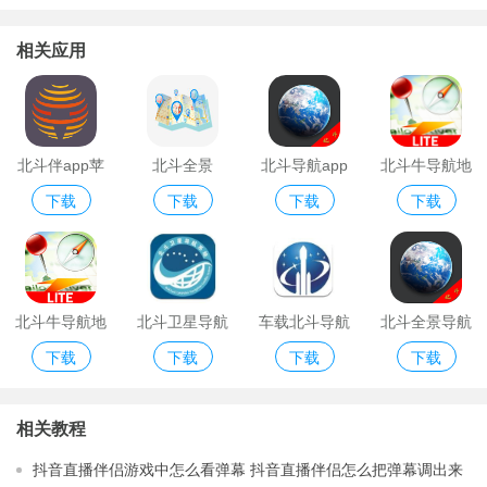
相关应用
北斗伴app苹
北斗全景
北斗导航app
北斗牛导航地
下载
下载
下载
下载
果版
图
北斗牛导航地
北斗卫星导航
车载北斗导航
北斗全景导航
下载
下载
下载
下载
图官网版
app手机版
地图
app
相关教程
抖音直播伴侣游戏中怎么看弹幕 抖音直播伴侣怎么把弹幕调出来