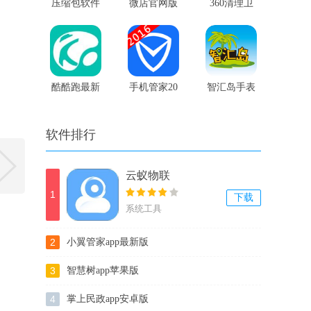
压缩包软件
微店官网版
360清理卫
官方版
士
酷酷跑最新
手机管家20
智汇岛手表
版本
16版本
app
软件排行
云蚁物联
1
下载
系统工具
2
小翼管家app最新版
3
智慧树app苹果版
4
掌上民政app安卓版