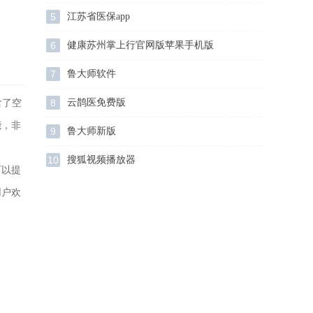
5
江苏省医保app
6
健康苏州掌上行官网版苹果手机版
7
鲁大师软件
8
云鹊医免费版
含了空
能，非
9
鲁大师新版
10
搜狐视频播放器
可以提
用户欢