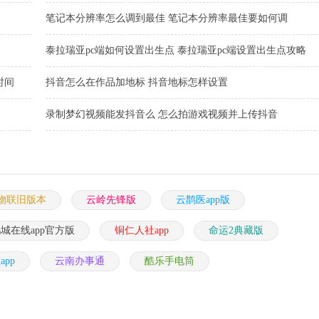
笔记本分辨率怎么调到最佳 笔记本分辨率最佳要如何调
泰拉瑞亚pc端如何设置出生点 泰拉瑞亚pc端设置出生点攻略
时间
抖音怎么在作品加地标 抖音地标怎样设置
录制梦幻视频能发抖音么 怎么拍游戏视频并上传抖音
物联旧版本
云岭先锋版
云鹊医app版
城在线app官方版
铜仁人社app
命运2典藏版
app
云南办事通
酷乐手电筒