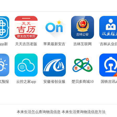
pp新
天天吉历老版
苹果最新安吉
吉林互联网
吉林从业
本
本
星
+公安app官方
app安卓
版
气预报
云控之家app
安徽省创业服
楚贝多商城10
国铁吉讯a
苹果版
务平台
3版
本来生活怎么查询物流信息 本来生活查询物流信息方法