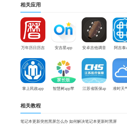
相关应用
万年历日历吉
安吉星app
安卓吉他调音
阿吉泰a
历最新版本
器安卓
版
掌上民政app
智慧树app苹
江苏省医保ap
准时天
安卓版
果版
p
最新版
相关教程
笔记本更新突然黑屏怎么办 如何解决笔记本更新时黑屏