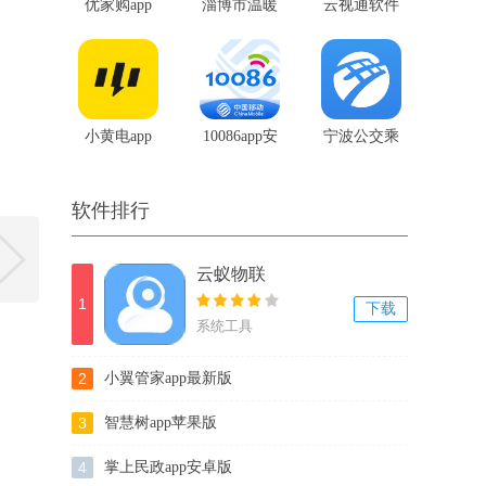
优家购app
淄博市温暖
云视通软件
人社
2018
小黄电app
10086app安
宁波公交乘
卓版
车码
软件排行
云蚁物联
1
下载
系统工具
2
小翼管家app最新版
3
智慧树app苹果版
4
掌上民政app安卓版