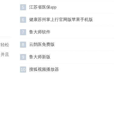
5
江苏省医保app
6
健康苏州掌上行官网版苹果手机版
7
鲁大师软件
8
云鹊医免费版
质轻松
，并且
9
鲁大师新版
10
搜狐视频播放器