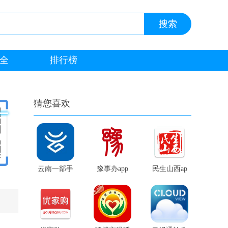
全
排行榜
猜您喜欢
云南一部手
豫事办app
民生山西ap
机办事通ap
官网版
p免费版
p免费版