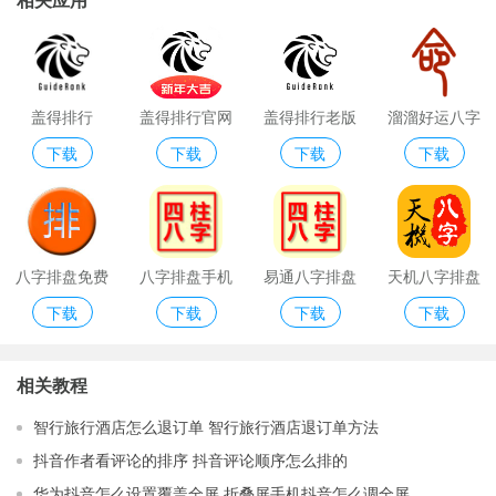
相关应用
盖得排行
盖得排行官网
盖得排行老版
溜溜好运八字
下载
下载
下载
下载
app
本
排盘app官网
版
八字排盘免费
八字排盘手机
易通八字排盘
天机八字排盘
下载
下载
下载
下载
版
版免费版
软件破解版
软件免费版
相关教程
智行旅行酒店怎么退订单 智行旅行酒店退订单方法
抖音作者看评论的排序 抖音评论顺序怎么排的
华为抖音怎么设置覆盖全屏 折叠屏手机抖音怎么调全屏