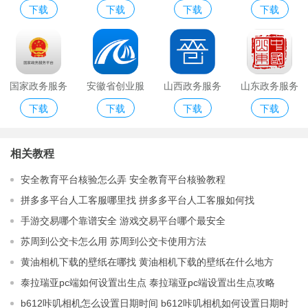
下载
下载
下载
下载
app
app版
康服务平台
app
app
国家政务服务
安徽省创业服
山西政务服务
山东政务服务
下载
下载
下载
下载
平台app
务平台
平台
平台app
相关教程
安全教育平台核验怎么弄 安全教育平台核验教程
拼多多平台人工客服哪里找 拼多多平台人工客服如何找
手游交易哪个靠谱安全 游戏交易平台哪个最安全
苏周到公交卡怎么用 苏周到公交卡使用方法
黄油相机下载的壁纸在哪找 黄油相机下载的壁纸在什么地方
泰拉瑞亚pc端如何设置出生点 泰拉瑞亚pc端设置出生点攻略
b612咔叽相机怎么设置日期时间 b612咔叽相机如何设置日期时