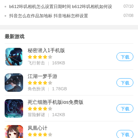
攻略
b612咔叽相机怎么设置日期时间 b612咔叽相机如何设
07/10
置日期时间
抖音怎么在作品加地标 抖音地标怎样设置
07/08
最新游戏
秘密潜入1手机版
下载
飞行射击
169KB
江湖一梦手游
下载
角色扮演
1.78GB
死亡细胞手机版ios免费版
下载
冒险解谜
142KB
凤凰心计
下载