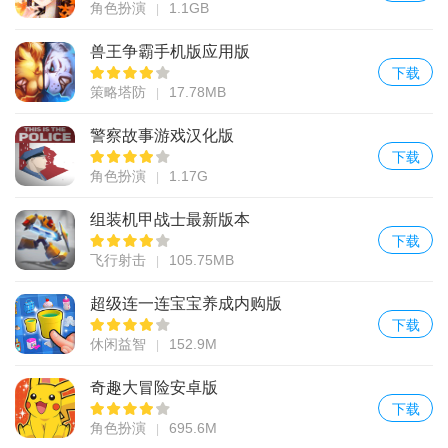
角色扮演
1.1GB
兽王争霸手机版应用版
下载
策略塔防
17.78MB
警察故事游戏汉化版
下载
角色扮演
1.17G
组装机甲战士最新版本
下载
飞行射击
105.75MB
超级连一连宝宝养成内购版
下载
休闲益智
152.9M
奇趣大冒险安卓版
下载
角色扮演
695.6M