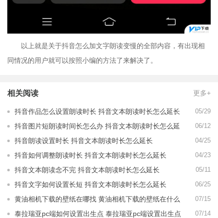
以上就是关于抖音怎么加文字朗读变慢的全部内容，有出现相
同情况的用户就可以按照小编的方法了来解决了。
相关阅读
更多+
抖音作品怎么设置朗读时长 抖音文本朗读时长怎么延长
05/29
抖音图片短朗读时间长怎么办 抖音文本朗读时长怎么延
06/12
长
抖音朗读设置时长 抖音文本朗读时长怎么延长
04/25
抖音如何调整朗读时长 抖音文本朗读时长怎么延长
04/23
抖音文本朗读念不完 抖音文本朗读时长怎么延长
05/11
抖音文字如何设置长短 抖音文本朗读时长怎么延长
06/25
黄油相机下载的壁纸在哪找 黄油相机下载的壁纸在什么
07/15
地方
泰拉瑞亚pc端如何设置出生点 泰拉瑞亚pc端设置出生点
07/14