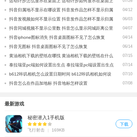
运动计步怎么显示在桌面上 运动计步如何显示在桌面上
07/26
抖音归属地不显示在哪设置 抖音发作品怎样不显示归属
04/12
地
抖音发视频如何不显示位置 抖音发作品怎样不显示归属
06/03
地
抖音同城视频不显示公里数 抖音怎么显示同城距离公里
04/07
数
抖音iphone图标消失 抖音桌面图标不见了怎么恢复
04/14
抖音无图标 抖音桌面图标不见了怎么恢复
06/14
黄油相机下载的壁纸在哪找 黄油相机下载的壁纸在什么
07/15
地方
泰拉瑞亚pc端如何设置出生点 泰拉瑞亚pc端设置出生点
07/14
攻略
b612咔叽相机怎么设置日期时间 b612咔叽相机如何设
07/10
置日期时间
抖音怎么在作品加地标 抖音地标怎样设置
07/08
最新游戏
秘密潜入1手机版
下载
飞行射击
169KB