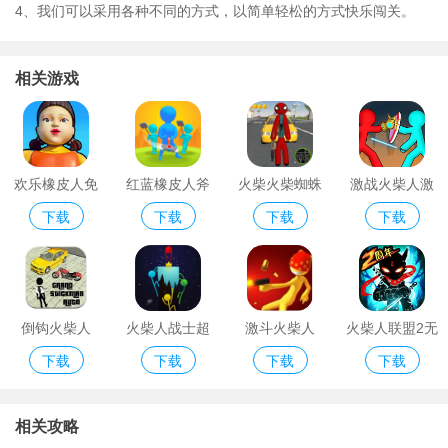
4、我们可以采用各种不同的方式，以简单轻松的方式快乐闯关。
相关游戏
欢乐橡皮人免
红蓝橡皮人斧
火柴火柴蜘蛛
激战火柴人激
下载
下载
下载
下载
费版
头大战手机版
人英雄
战火柴人正版
手游
倒钩火柴人
火柴人战士超
激斗火柴人
火柴人联盟2无
下载
下载
下载
下载
级赛亚人
限火柴钻石版
中文版
相关攻略