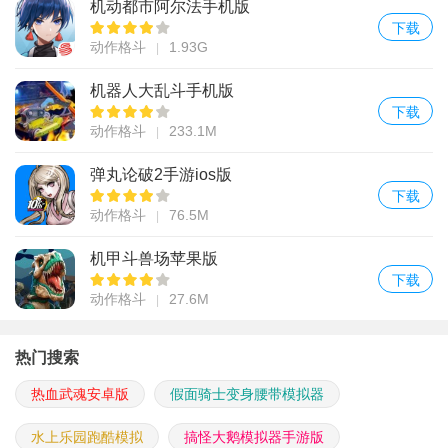
机动都市阿尔法手机版
下载
动作格斗
1.93G
机器人大乱斗手机版
下载
动作格斗
233.1M
弹丸论破2手游ios版
下载
动作格斗
76.5M
机甲斗兽场苹果版
下载
动作格斗
27.6M
热门搜索
热血武魂安卓版
假面骑士变身腰带模拟器
水上乐园跑酷模拟
搞怪大鹅模拟器手游版