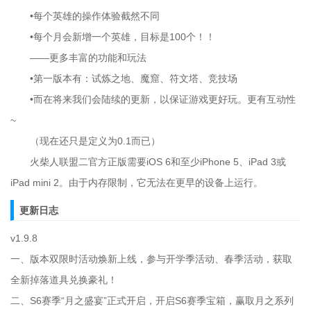
•每个英雄的操作体验截然不同
•每个月会新增一个英雄，目标是100个！！
――更多丰富的功能和玩法
•第一版本有：试炼之地、魔窟、符文塔、竞技场
•而在将来我们会陆续的更新，以保证游戏更好玩。更有互动性
~
（现在还只是定义为0.1而已）
火柴人联盟二官方正版需要iOS 6和至少iPhone 5、iPad 3或
iPad mini 2。由于内存限制，它无法在更早的设备上运行。
更新日志
v1.9.8
一、版本双限时活动焕新上线，参与开学季活动、春季活动，获取
全新掉落道具兑换豪礼！
二、S6赛季“月之盛宴”正式开启，开启S6赛季宝箱，赢取月之系列