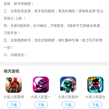
皮肤、称号和翅膀！
三、全新彩色皮肤，更丰富的颜色，更高的属性！雾镜新皮肤“彩云
圣骑士”上线 ！
四、全新S级英雄，冰川融化，万物复苏。S级射手艾西破冰来袭，
万箭齐发！
五、全新翅膀称号，首款定制翅膀，猩红魔种专属！夜之利刃穿透
一切！
六、功能优化！
相关游戏
火柴人联盟绳
火柴人联盟一
火柴人联盟伊
火柴人联盟全
下载
下载
下载
下载
索英雄二机器
破解版
泽手机版
满级破解版