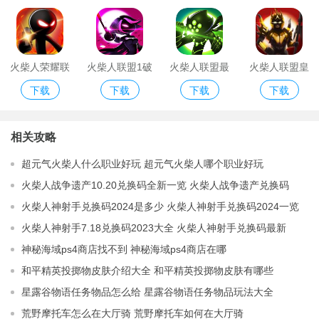
人版
火柴人荣耀联
火柴人联盟1破
火柴人联盟最
火柴人联盟皇
下载
下载
下载
下载
盟
解版
新版破解版
子降临手机游
戏
相关攻略
超元气火柴人什么职业好玩 超元气火柴人哪个职业好玩
火柴人战争遗产10.20兑换码全新一览 火柴人战争遗产兑换码
2023年最新领取
火柴人神射手兑换码2024是多少 火柴人神射手兑换码2024一览
火柴人神射手7.18兑换码2023大全 火柴人神射手兑换码最新
2023分享
神秘海域ps4商店找不到 神秘海域ps4商店在哪
和平精英投掷物皮肤介绍大全 和平精英投掷物皮肤有哪些
星露谷物语任务物品怎么给 星露谷物语任务物品玩法大全
荒野摩托车怎么在大厅骑 荒野摩托车如何在大厅骑