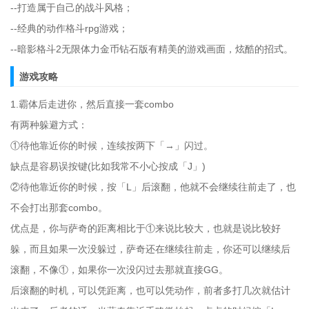
--打造属于自己的战斗风格；
--经典的动作格斗rpg游戏；
--暗影格斗2无限体力金币钻石版有精美的游戏画面，炫酷的招式。
游戏攻略
1.霸体后走进你，然后直接一套combo
有两种躲避方式：
①待他靠近你的时候，连续按两下「→」闪过。
缺点是容易误按键(比如我常不小心按成「J」)
②待他靠近你的时候，按「L」后滚翻，他就不会继续往前走了，也
不会打出那套combo。
优点是，你与萨奇的距离相比于①来说比较大，也就是说比较好
躲，而且如果一次没躲过，萨奇还在继续往前走，你还可以继续后
滚翻，不像①，如果你一次没闪过去那就直接GG。
后滚翻的时机，可以凭距离，也可以凭动作，前者多打几次就估计