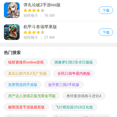
弹丸论破2手游ios版
下载
动作格斗
76.5M
机甲斗兽场苹果版
下载
动作格斗
27.6M
热门搜索
辐射避难所online游戏
偶像梦幻祭2安卓日服版
真实公路汽车2无广告版
全民口袋争霸内购版
造梦西游四手游版
放开那三国2手机版
房产达人游戏正版无限金币版
奥特曼游戏格斗进化4
极限国度手游版最新版
飞行模拟器2018汉化版