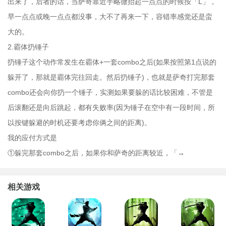
出来了，后者的话，当萨奇靠近手略微抬起一点点的时候按「L」，
早一点点或晚一点点都没事，大不了再来一下，容错率感觉还是蛮
大的。
2.霸体扔锤子
扔锤子这个动作常发生在霸体+一套combo之后(如果按照第1点说的
躲开了，那就是霸体完往回走。然后扔锤子)，也就是萨奇打完那套
combo还会向你扔一个锤子，实测如果要躲的话比较困难，不管是
后滚翻还是向后跳起，都有失败率(因为锤子在空中有一段时间，所
以按键躲避的时机还要考虑你俩之间的距离)。
我的应付方式是
①躲完那套combo之后，如果你和萨奇的距离较近，「→
相关游戏