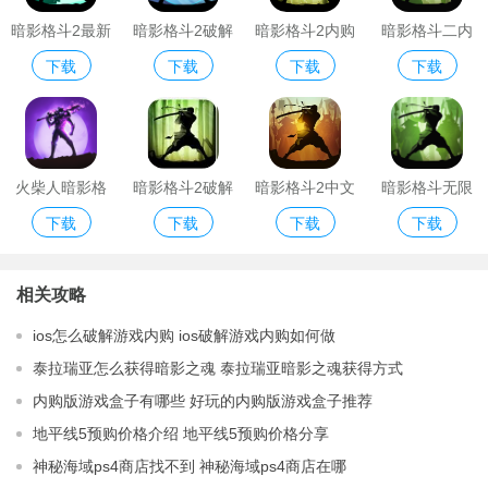
暗影格斗2最新
暗影格斗2破解
暗影格斗2内购
暗影格斗二内
下载
下载
下载
下载
内购破解版
版内购
版
购破译版
火柴人暗影格
暗影格斗2破解
暗影格斗2中文
暗影格斗无限
下载
下载
下载
下载
斗无限购买版
版
破解版ios
金币钻石版2
相关攻略
ios怎么破解游戏内购 ios破解游戏内购如何做
泰拉瑞亚怎么获得暗影之魂 泰拉瑞亚暗影之魂获得方式
内购版游戏盒子有哪些 好玩的内购版游戏盒子推荐
地平线5预购价格介绍 地平线5预购价格分享
神秘海域ps4商店找不到 神秘海域ps4商店在哪