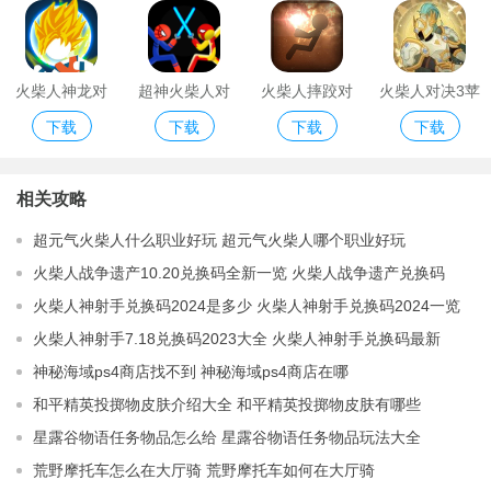
火柴人神龙对
超神火柴人对
火柴人摔跤对
火柴人对决3苹
下载
下载
下载
下载
决手机游戏
决破解版
决手机游戏
果版
相关攻略
超元气火柴人什么职业好玩 超元气火柴人哪个职业好玩
火柴人战争遗产10.20兑换码全新一览 火柴人战争遗产兑换码
2023年最新领取
火柴人神射手兑换码2024是多少 火柴人神射手兑换码2024一览
火柴人神射手7.18兑换码2023大全 火柴人神射手兑换码最新
2023分享
神秘海域ps4商店找不到 神秘海域ps4商店在哪
和平精英投掷物皮肤介绍大全 和平精英投掷物皮肤有哪些
星露谷物语任务物品怎么给 星露谷物语任务物品玩法大全
荒野摩托车怎么在大厅骑 荒野摩托车如何在大厅骑