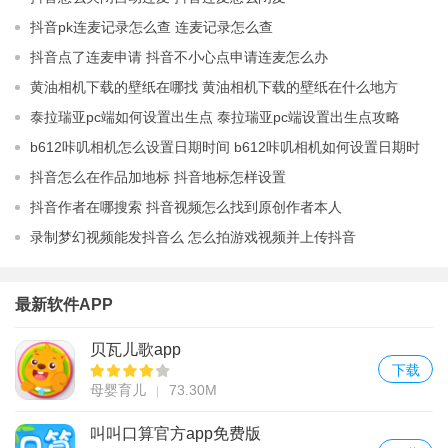
抖音pk连麦记录怎么查 连麦记录怎么查
抖音点了连麦申请 抖音不小心点申请连麦怎么办
黄油相机下载的壁纸在哪找 黄油相机下载的壁纸在什么地方
泰拉瑞亚pc端如何设置出生点 泰拉瑞亚pc端设置出生点攻略
b612咔叽相机怎么设置日期时间 b612咔叽相机如何设置日期时
间
抖音怎么在作品加地标 抖音地标怎样设置
抖音作者在哪搜索 抖音视频怎么找到原创作者本人
录制梦幻视频能发抖音么 怎么拍游戏视频并上传抖音
最新软件APP
贝瓦儿歌app
下载
母婴育儿
73.30M
叫叫口算官方app免费版