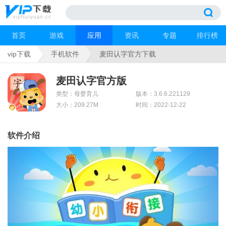
首页
游戏
应用
资讯
专题
排行榜
vip下载
手机软件
麦田认字官方下载
麦田认字官方版
类型：母婴育儿
版本：3.6.6.221129
大小：209.27M
时间：2022-12-22
软件介绍