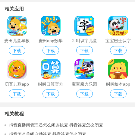
相关应用
麦田儿童早教
麦田app数学
叫叫识字儿童
宝宝巴士认字
下载
下载
下载
下载
软件
认字破解版
大全
贝瓦儿歌app
叫叫口算官方
宝宝魔力乐园
叫叫绘本app
下载
下载
下载
下载
app免费版
破解版
官方版
相关教程
抖音直播间管理员怎么闭连线麦 抖音连麦怎么闭麦
抖音怎么关闭自动连麦 抖音连麦怎么闭麦