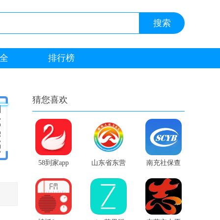
全
排行榜
猜您喜欢
58到家app
山东省东营
南充社保查
市智慧人社
询app
app