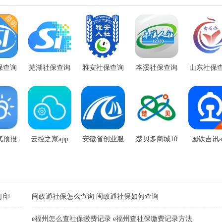
保查询
芜湖社保查询
雅安社保查询
本溪社保查询
山东社保
p
app
app
app
app
气预报
云控之家app
安徽省创业服
楚贝多商城10
国铁吉讯a
苹果版
务平台
3版
打印
闽政通社保怎么查询 闽政通社保如何查询
e福州怎么查社保缴费记录 e福州查社保缴费记录方法