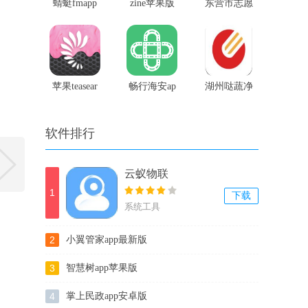
蜻蜓fmapp
zine苹果版
东营市志愿
苹果版
服务网
苹果teasear
畅行海安ap
湖州哒蔬净
p官网版
菜
软件排行
云蚁物联
1
下载
系统工具
2
小翼管家app最新版
3
智慧树app苹果版
4
掌上民政app安卓版