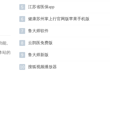
5
江苏省医保app
6
健康苏州掌上行官网版苹果手机版
7
鲁大师软件
8
云鹊医免费版
功能。
本站的
9
鲁大师新版
10
搜狐视频播放器