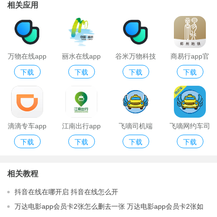
相关应用
万物在线app
丽水在线app
谷米万物科技
商易行app官
下载
下载
下载
下载
苹果版
版
定位app
方安卓版
滴滴专车app
江南出行app
飞嘀司机端
飞嘀网约车司
下载
下载
下载
下载
官网版
app
机端
相关教程
抖音在线在哪开启 抖音在线怎么开
万达电影app会员卡2张怎么删去一张 万达电影app会员卡2张如