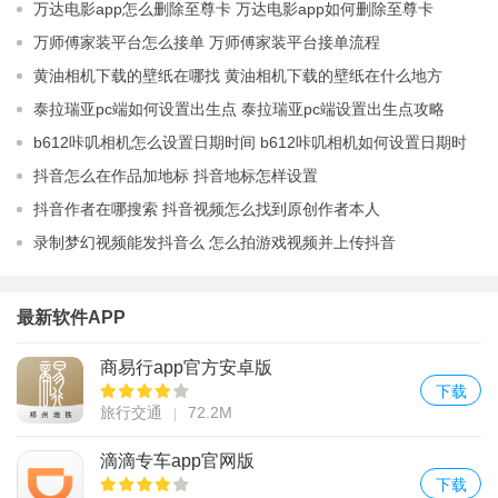
何删去一张
万达电影app怎么删除至尊卡 万达电影app如何删除至尊卡
万师傅家装平台怎么接单 万师傅家装平台接单流程
黄油相机下载的壁纸在哪找 黄油相机下载的壁纸在什么地方
泰拉瑞亚pc端如何设置出生点 泰拉瑞亚pc端设置出生点攻略
b612咔叽相机怎么设置日期时间 b612咔叽相机如何设置日期时
间
抖音怎么在作品加地标 抖音地标怎样设置
抖音作者在哪搜索 抖音视频怎么找到原创作者本人
录制梦幻视频能发抖音么 怎么拍游戏视频并上传抖音
最新软件APP
商易行app官方安卓版
下载
旅行交通
72.2M
滴滴专车app官网版
下载