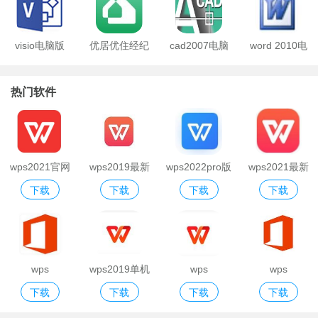
非常方便。那么，做表格软件由哪些？什么软件用来做表格最好？
小编这次就给大家带来了许多做表格软件，快来看看吧！
visio电脑版
优居优住经纪
cad2007电脑
word 2010电
人电脑版
版
脑版
热门软件
wps2021官网
wps2019最新
wps2022pro版
wps2021最新
下载
下载
下载
下载
版
版
版
wps
wps2019单机
wps
wps
下载
下载
下载
下载
office2007版
版
office2016版
office2010电