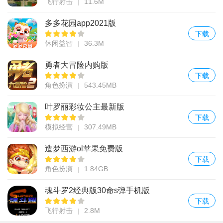
飞行射击
11.6M
多多花园app2021版
下载
休闲益智
36.3M
勇者大冒险内购版
下载
角色扮演
543.45MB
叶罗丽彩妆公主最新版
下载
模拟经营
307.49MB
造梦西游ol苹果免费版
下载
角色扮演
1.84GB
魂斗罗2经典版30命s弹手机版
下载
飞行射击
2.8M