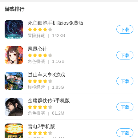
本
脑版
游戏排行
死亡细胞手机版ios免费版
下载
冒险解谜
142KB
凤凰心计
下载
角色扮演
1.1GB
过山车大亨3游戏
下载
模拟经营
1.83G
金庸群侠传6手机版
下载
角色扮演
81.2M
雷电2手机版
下载