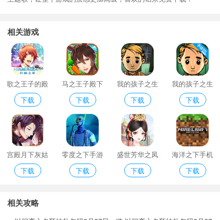
相关游戏
歌之王子的殿
马之王子殿下
我的孩子之生
我的孩子之生
下载
下载
下载
下载
下闪耀之星
免费版
命之泉
命之泉中文版
宫殿月下灰姑
零度之下手游
盛世芳华之凤
海洋之下手机
下载
下载
下载
下载
娘
版
倾天下破解版
版
相关攻略