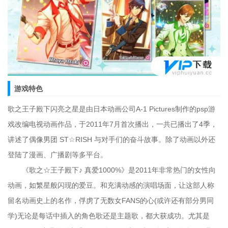
游戏特色
歌之王子殿下闪亮之星是由日本动画公司A-1 Pictures制作的psp游
戏改编电视动画作品，于2011年7月首次播出，一共已播出了4季，
讲述了偶像男团 ST☆RISH 与对手们的奋斗故事。除了动画以外还
登陆了漫画、广播剧等多平台。
《歌之☆王子殿下♪ 真爱1000%》是2011年非常热门的女性向
动画，如繁星般闪现的爱豆。和充满动感的演唱场面，让这部人称
留名动画史上的名作，俘虏了无数女FANS的心(或许还有部分男同
学)无论是每话中插入的角色歌还是主题歌，都大获成功。尤其是