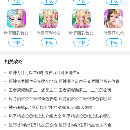
下载
下载
下载
下载
主最新版内测
主三国破解版
妆公主
彩妆公主破解
版
版
叶罗丽彩妆公
叶罗丽彩妆公
叶罗丽彩妆公
叶罗丽化妆
下载
下载
下载
下载
主无限金币和
主2周年破解版
主最新三国破
钻石破解版
解版
相关攻略
原神万叶可以主c吗 原神万叶能不能主c
原神克罗丽丝是在哪个地方 原神哪个点位是克罗丽丝所在位置
王者荣耀伽罗主一还是主二 王者荣耀伽罗主一主二怎么玩
坎特伯雷公主最强角色攻略 坎特伯雷公主最强角色有哪些
神秘海域ps4商店找不到 神秘海域ps4商店在哪
和平精英投掷物皮肤介绍大全 和平精英投掷物皮肤有哪些
星露谷物语任务物品怎么给 星露谷物语任务物品玩法大全