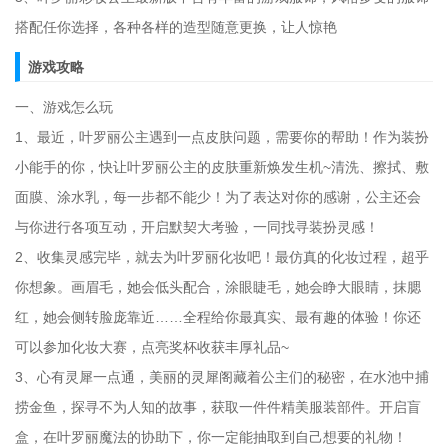
搭配任你选择，各种各样的造型随意更换，让人惊艳
游戏攻略
一、游戏怎么玩
1、最近，叶罗丽公主遇到一点皮肤问题，需要你的帮助！作为装扮
小能手的你，快让叶罗丽公主的皮肤重新焕发生机~清洗、擦拭、敷
面膜、涂水乳，每一步都不能少！为了表达对你的感谢，公主还会
与你进行各项互动，开启默契大考验，一同找寻装扮灵感！
2、收集灵感完毕，就去为叶罗丽化妆吧！最仿真的化妆过程，超乎
你想象。画眉毛，她会低头配合，涂眼睫毛，她会睁大眼睛，抹腮
红，她会侧转脸庞靠近……全程给你最真实、最有趣的体验！你还
可以参加化妆大赛，点亮奖杯收获丰厚礼品~
3、心有灵犀一点通，美丽的灵犀阁藏着公主们的秘密，在水池中捕
捞金鱼，探寻不为人知的故事，获取一件件精美服装部件。开启盲
盒，在叶罗丽魔法的协助下，你一定能抽取到自己想要的礼物！