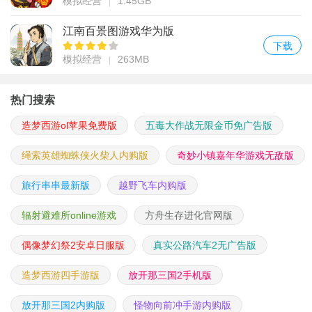
模拟经营
1.45GB
江南百景图游戏华为版
下载
模拟经营
263MB
热门搜索
造梦西游ol苹果免费版
五毒大作战无限金币免广告版
绳索英雄蜘蛛侠火柴人内购版
奇妙小镇嘉年华游戏无敌版
旅行串串最新版
越野飞车内购版
辐射避难所online游戏
方舟生存进化官网版
偶像梦幻祭2安卓日服版
真实公路汽车2无广告版
造梦西游四手游版
放开那三国2手机版
放开那三国2内购版
怪物向前冲手游内购版