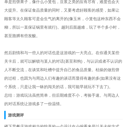
单是煎饼果子，像什么小笼包，豆浆之类的应有尽有，难度也会大
大提升。在保证食品质量的同时，又要考虑好顾客的感受，如果让
顾客等太久顾客可是会生气的离开的(像玉米，小笼包这种东西不会
糊，所以一直保证锅里有就行)。越到后面越难，玩了半个多小时，
甚至胳膊有些发酸。
然后剧情和与一些人的对话也是这游戏的一大亮点。在你通关某些
关卡后，就可以解锁与某人的对话(甚至和狗)，与认识或者不认识的
人不断交流，在谈笑和吐槽中提升自己的食品质量。枯燥的做煎饼
的过程，也因为与周边人们有趣的谈话而显得有趣的多(如果没有这
个系统，只是让我一昧的闯关的话，我可能早就玩不下去了)。
总结：游戏玩法虽然简单，但后期难度不小，考验手速。与周边人
的对话系统让游戏多了一份温情。
游戏测评
楼下早餐店游戏相当的惊喜的一个设计在小编看来是以关卡的方式