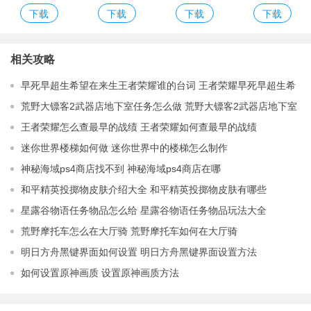
下载
下载
下载
下载
解版
安卓版
游戏最新版
版
相关攻略
早死早超生希望在来生王者荣耀谁的台词 王者荣耀早死早超生希
望在来生谁说的
荒野大镖客2武器店地下室任务怎么做 荒野大镖客2武器店地下室
任务攻略
王者荣耀怎么查最早的战绩 王者荣耀如何查最早的战绩
迷你世界楼梯如何做 迷你世界中的楼梯怎么制作
神秘海域ps4商店找不到 神秘海域ps4商店在哪
和平精英投掷物皮肤介绍大全 和平精英投掷物皮肤有哪些
星露谷物语任务物品怎么给 星露谷物语任务物品玩法大全
荒野摩托车怎么在大厅骑 荒野摩托车如何在大厅骑
明日方舟黑键界面如何设置 明日方舟黑键界面设置方法
如何设置原神画质 设置原神画质方法