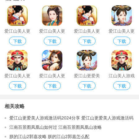
爱江山美人更
爱江山美人更
爱江山美人更
爱江山美人更
下载
下载
下载
下载
爱江山app
爱江山手游
爱江山免费
爱美人
爱江山美人更
爱江山美人更
爱江山更爱美
江山美人游戏
下载
下载
下载
下载
爱江山游戏破
爱游戏
人金币修改器
破解版
解版
相关攻略
爱江山更爱美人游戏激活码2024分享 爱江山更爱美人游戏激活码
最新领取
江南百景图凤凰山如何过 江南百景图凤凰山攻略
朕的江山2郭嘉攻略 朕的江山2郭嘉怎么配