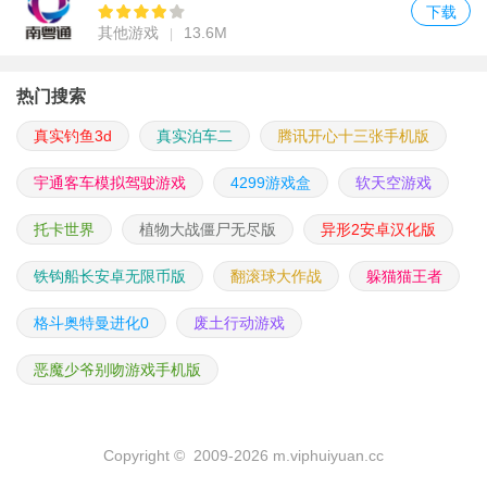
下载
其他游戏
13.6M
热门搜索
真实钓鱼3d
真实泊车二
腾讯开心十三张手机版
宇通客车模拟驾驶游戏
4299游戏盒
软天空游戏
托卡世界
植物大战僵尸无尽版
异形2安卓汉化版
铁钩船长安卓无限币版
翻滚球大作战
躲猫猫王者
格斗奥特曼进化0
废土行动游戏
恶魔少爷别吻游戏手机版
Copyright © 2009-2026 m.viphuiyuan.cc