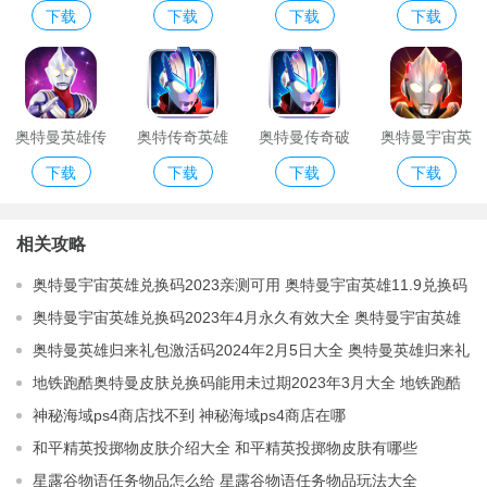
下载
下载
下载
下载
雄最新版破解
雄破解版
雄破解版3
雄破解版最新
版
版
奥特曼英雄传
奥特传奇英雄
奥特曼传奇破
奥特曼宇宙英
下载
下载
下载
下载
说破解版
破解版
解版
雄最新破解版
相关攻略
奥特曼宇宙英雄兑换码2023亲测可用 奥特曼宇宙英雄11.9兑换码
最新领取
奥特曼宇宙英雄兑换码2023年4月永久有效大全 奥特曼宇宙英雄
兑换码2023永久有效最新分享
奥特曼英雄归来礼包激活码2024年2月5日大全 奥特曼英雄归来礼
包激活码二月最新分享
地铁跑酷奥特曼皮肤兑换码能用未过期2023年3月大全 地铁跑酷
奥特曼皮肤兑换码能用未过期2023最新分享
神秘海域ps4商店找不到 神秘海域ps4商店在哪
和平精英投掷物皮肤介绍大全 和平精英投掷物皮肤有哪些
星露谷物语任务物品怎么给 星露谷物语任务物品玩法大全