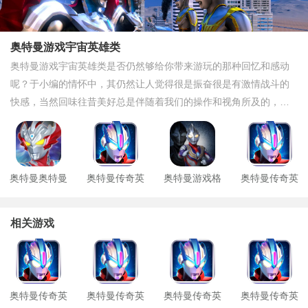
奥特曼游戏宇宙英雄类
奥特曼游戏宇宙英雄类是否仍然够给你带来游玩的那种回忆和感动
呢？于小编的情怀中，其仍然让人觉得很是振奋很是有激情战斗的
快感，当然回味往昔美好总是伴随着我们的操作和视角所及的，于
奥特曼之宇宙英雄的游戏下载中，每一款都让人感动，这是玩的一
种情怀胜过了游戏本身的精彩，于此咱就不多啰嗦了，直接带来奥
特曼宇宙英雄手游推荐，看看本站所带来的精彩内容都有哪些吧？
奥特曼奥特曼
奥特曼传奇英
奥特曼游戏格
奥特曼传奇英
宇宙英雄游戏
雄破解版
斗进化三
雄传破解版
相关游戏
奥特曼传奇英
奥特曼传奇英
奥特曼传奇英
奥特曼传奇英