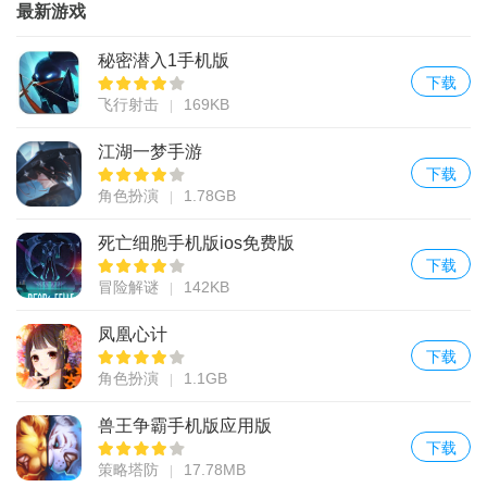
最新游戏
秘密潜入1手机版
下载
飞行射击
169KB
江湖一梦手游
下载
角色扮演
1.78GB
死亡细胞手机版ios免费版
下载
冒险解谜
142KB
凤凰心计
下载
角色扮演
1.1GB
兽王争霸手机版应用版
下载
策略塔防
17.78MB