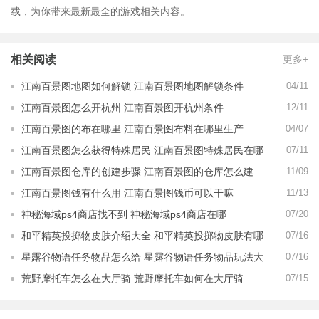
载，为你带来最新最全的游戏相关内容。
相关阅读
更多+
江南百景图地图如何解锁 江南百景图地图解锁条件
04/11
江南百景图怎么开杭州 江南百景图开杭州条件
12/11
江南百景图的布在哪里 江南百景图布料在哪里生产
04/07
江南百景图怎么获得特殊居民 江南百景图特殊居民在哪
07/11
江南百景图仓库的创建步骤 江南百景图的仓库怎么建
11/09
江南百景图钱有什么用 江南百景图钱币可以干嘛
11/13
神秘海域ps4商店找不到 神秘海域ps4商店在哪
07/20
和平精英投掷物皮肤介绍大全 和平精英投掷物皮肤有哪
07/16
些
星露谷物语任务物品怎么给 星露谷物语任务物品玩法大
07/16
全
荒野摩托车怎么在大厅骑 荒野摩托车如何在大厅骑
07/15