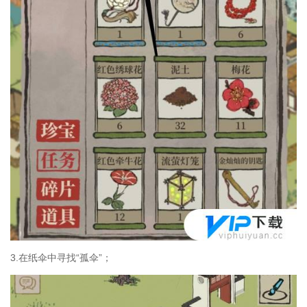
3.在纸伞中寻找“孤伞”；