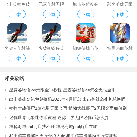
出击英雄岛破
元素英雄无限
城市英雄蜘蛛
烈火英雄无限
下载
下载
下载
下载
解版无限金叶
金币版
人无限金币版
金币钻石版
子版
火柴人英雄绳
火柴蜘蛛侠英
钢铁侠城市英
特曼热血英雄
下载
下载
下载
下载
索英雄无限金
雄无限金币无
雄无限金币无
破解版无限钻
币版
限钻石版
限钻石版
石无限金币
相关攻略
星露谷物语ios无限金币教程 星露谷物语ios怎么无限金币
出击英雄岛礼包兑换码2023年4月汇总 出击英雄岛礼包兑换码
2023最新分享
植物大战僵尸2怎么刷无限金币 植物大战僵尸2无限金币如何刷
迷你世界无限迷你币教程 迷你世界无限迷你币怎么弄
神秘海域ps4商店找不到 神秘海域ps4商店在哪
和平精英投掷物皮肤介绍大全 和平精英投掷物皮肤有哪些