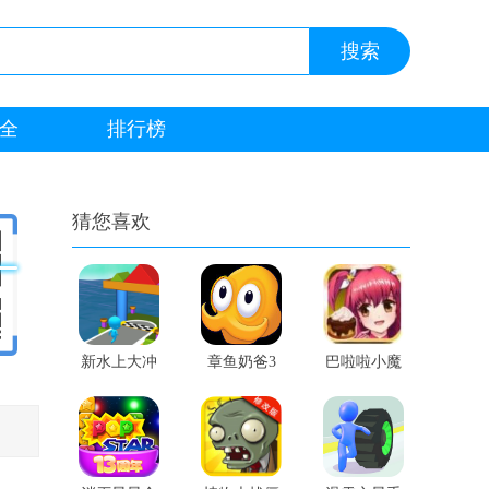
全
排行榜
猜您喜欢
新水上大冲
章鱼奶爸3
巴啦啦小魔
关手机游戏
正版
仙蛋糕游戏