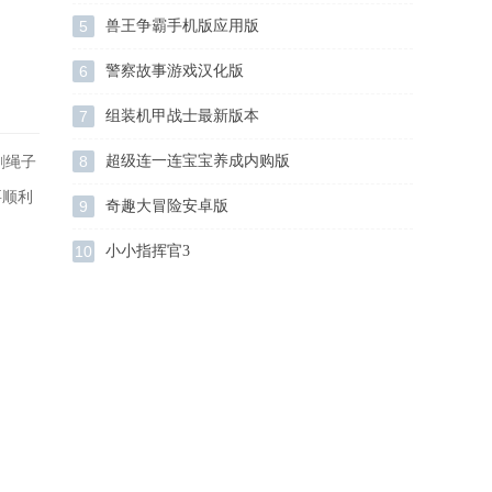
5
兽王争霸手机版应用版
6
警察故事游戏汉化版
7
组装机甲战士最新版本
8
超级连一连宝宝养成内购版
割绳子
要顺利
9
奇趣大冒险安卓版
10
小小指挥官3