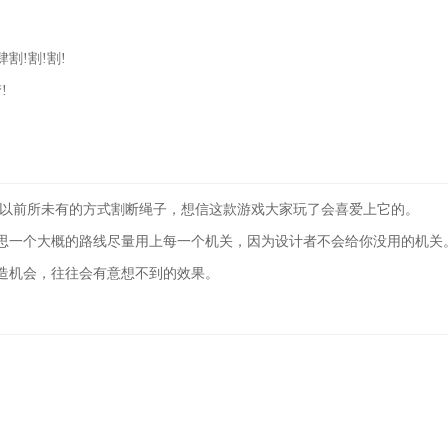
割!割!割!
!
用以前所未有的方式割断绳子，想信这款游戏大家玩了会喜爱上它的。
思一个大概的路线尽量用上每一个机关，因为设计者不会给你没用的机关
造机会，往往会有意想不到的效果。