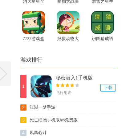
消灭星星全
植物大战僵
滑雪之星手
新版免费版
尸全民星破
机版
译版
7723游戏盒
拯救动物大
识图猜成语
爱丽丝版
作战最新版
版
游戏排行
秘密潜入1手机版
1
下载
飞行射击
2
江湖一梦手游
3
死亡细胞手机版ios免费版
4
凤凰心计