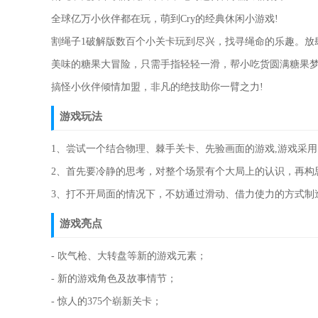
全球亿万小伙伴都在玩，萌到Cry的经典休闲小游戏!
割绳子1破解版数百个小关卡玩到尽兴，找寻绳命的乐趣。放肆
美味的糖果大冒险，只需手指轻轻一滑，帮小吃货圆满糖果梦
搞怪小伙伴倾情加盟，非凡的绝技助你一臂之力!
游戏玩法
1、尝试一个结合物理、棘手关卡、先验画面的游戏,游戏采
2、首先要冷静的思考，对整个场景有个大局上的认识，再构
3、打不开局面的情况下，不妨通过滑动、借力使力的方式制
游戏亮点
- 吹气枪、大转盘等新的游戏元素；
- 新的游戏角色及故事情节；
- 惊人的375个崭新关卡；