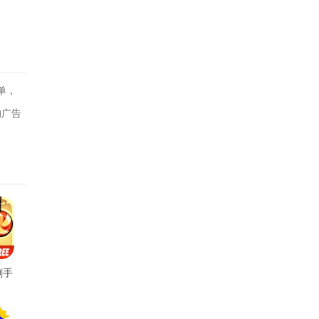
单，
的广告
刺手