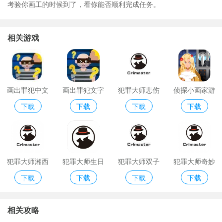
考验你画工的时候到了，看你能否顺利完成任务。
相关游戏
画出罪犯中文
画出罪犯文字
犯罪大师悲伤
侦探小画家游
下载
下载
下载
下载
最新版
版
的画语
戏更新版正版
犯罪大师湘西
犯罪大师生日
犯罪大师双子
犯罪大师奇妙
下载
下载
下载
下载
赶尸手机游戏
红包手游版
谜题手机游戏
的夜晚手游版
版
相关攻略