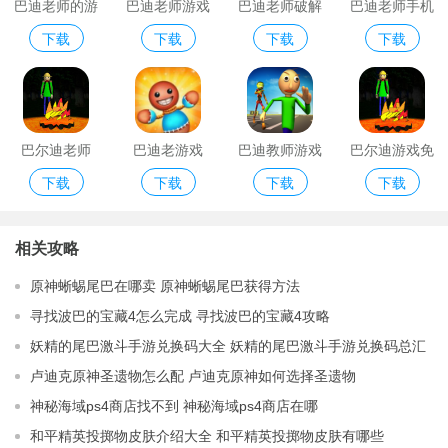
巴迪老师的游
巴迪老师游戏
巴迪老师破解
巴迪老师手机
下载
下载
下载
下载
戏手机版
手机版
版游戏免费版
游戏版
巴尔迪老师
巴迪老游戏
巴迪教师游戏
巴尔迪游戏免
下载
下载
下载
下载
手机版
费版
相关攻略
原神蜥蜴尾巴在哪卖 原神蜥蜴尾巴获得方法
寻找波巴的宝藏4怎么完成 寻找波巴的宝藏4攻略
妖精的尾巴激斗手游兑换码大全 妖精的尾巴激斗手游兑换码总汇
卢迪克原神圣遗物怎么配 卢迪克原神如何选择圣遗物
神秘海域ps4商店找不到 神秘海域ps4商店在哪
和平精英投掷物皮肤介绍大全 和平精英投掷物皮肤有哪些