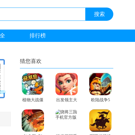
全
排行榜
猜您喜欢
植物大战僵
出发领主大
欧陆战争5
尸2体验版
人手机游戏
内购版