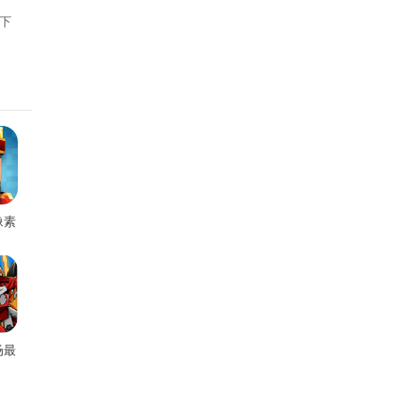
下
像素
版
场最
告版