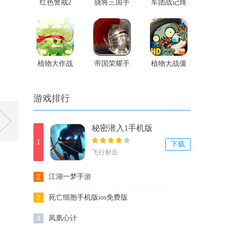
红色警戒2
骁将三国手
军团战记烽
共和国之辉
机官方版
火手机游戏
手游
植物大作战
帝国荣耀手
植物大战僵
手游版
机版
尸二免费游
戏
游戏排行
秘密潜入1手机版
1
下载
飞行射击
2
江湖一梦手游
3
死亡细胞手机版ios免费版
4
凤凰心计