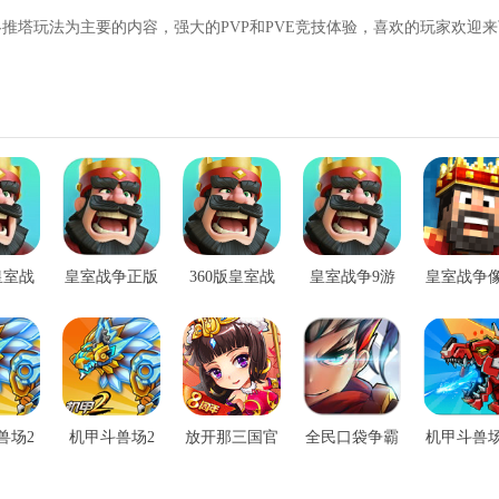
推塔玩法为主要的内容，强大的PVP和PVE竞技体验，喜欢的玩家欢迎来
皇室战
皇室战争正版
360版皇室战
皇室战争9游
皇室战争
争手机版
版
冲突手机
兽场2
机甲斗兽场2
放开那三国官
全民口袋争霸
机甲斗兽
版
最新版
网版
内购版
新版无广