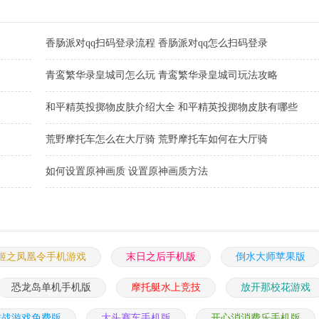
香肠派对qq扫码登录流程 香肠派对qq怎么扫码登录
青鸾繁华录皇城司怎么玩 青鸾繁华录皇城司玩法攻略
和平精英投掷物皮肤介绍大全 和平精英投掷物皮肤有哪些
荒野摩托车怎么在大厅骑 荒野摩托车如何在大厅骑
如何设置原神画质 设置原神画质方法
姬之凤凰令手机游戏
末日之后手机版
倒水大师苹果版
恐龙岛单机手机版
摩托艇水上竞技
放开那校花游戏
作战游戏免费版
大头赛车手机版
开心消消费乐手机版