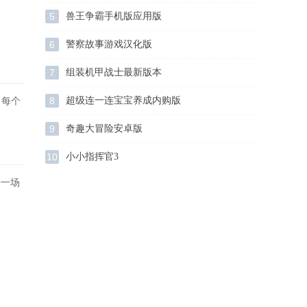
5
兽王争霸手机版应用版
6
警察故事游戏汉化版
7
组装机甲战士最新版本
8
超级连一连宝宝养成内购版
，每个
9
奇趣大冒险安卓版
10
小小指挥官3
来一场