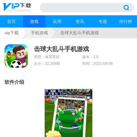
首页
游戏
应用
资讯
专题
排行榜
vip下载
手机游戏
击球大乱斗手机游戏
击球大乱斗手机游戏
类型：体育竞技
版本：1.0
大小：32.26MB
时间：2021-09-08
软件介绍