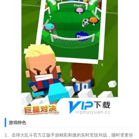
游戏特色
1、击球大乱斗官方正版手游精彩刺激的实时竞技对战，随时变更你