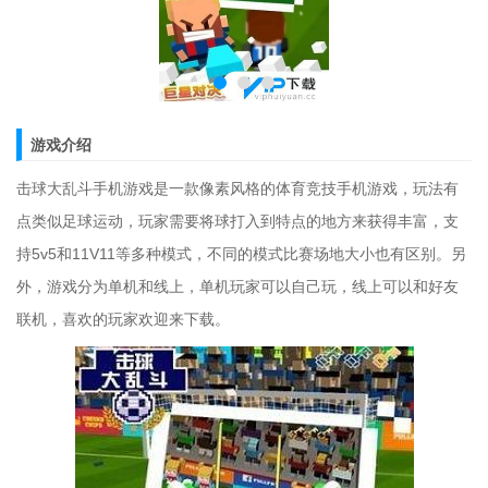
游戏介绍
击球大乱斗手机游戏是一款像素风格的体育竞技手机游戏，玩法有
点类似足球运动，玩家需要将球打入到特点的地方来获得丰富，支
持5v5和11V11等多种模式，不同的模式比赛场地大小也有区别。另
外，游戏分为单机和线上，单机玩家可以自己玩，线上可以和好友
联机，喜欢的玩家欢迎来下载。