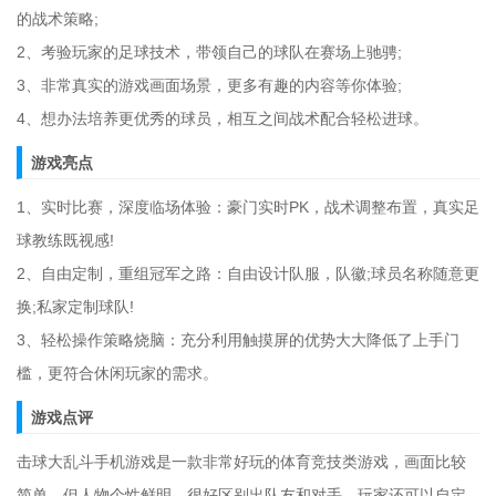
的战术策略;
2、考验玩家的足球技术，带领自己的球队在赛场上驰骋;
3、非常真实的游戏画面场景，更多有趣的内容等你体验;
4、想办法培养更优秀的球员，相互之间战术配合轻松进球。
游戏亮点
1、实时比赛，深度临场体验：豪门实时PK，战术调整布置，真实足
球教练既视感!
2、自由定制，重组冠军之路：自由设计队服，队徽;球员名称随意更
换;私家定制球队!
3、轻松操作策略烧脑：充分利用触摸屏的优势大大降低了上手门
槛，更符合休闲玩家的需求。
游戏点评
击球大乱斗手机游戏是一款非常好玩的体育竞技类游戏，画面比较
简单，但人物个性鲜明，很好区别出队友和对手，玩家还可以自定